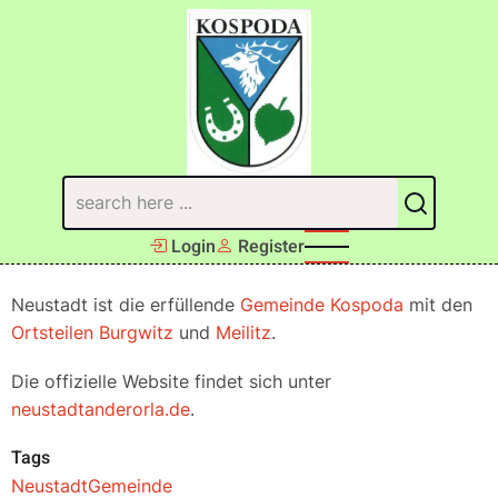
Direkt
zum
Inhalt
Suchen
Login
Register
Neustadt ist die erfüllende
Gemeinde
Kospoda
mit den
Ortsteilen
Burgwitz
und
Meilitz
.
Die offizielle Website findet sich unter
neustadtanderorla.de
.
Tags
Neustadt
Gemeinde